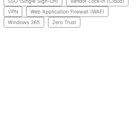
SSO (Single Sign-On)
Vendor Lock-in (Cloud)
VPN
Web Application Firewall (WAF)
Windows 365
Zero Trust