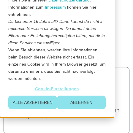
finden Sie in unserer
Datenschutzerklärung
.
Unterschiede zu ähnlichen Technologien
Informationen zum
Impressum
können Sie hier
Vorteile und Nachteile
entnehmen.
Verwandte Begriffe
Du bist unter 16 Jahre alt? Dann kannst du nicht in
Beispiele
optionale Services einwilligen. Du kannst deine
Quellen
Eltern oder Erziehungsberechtigten bitten, mit dir in
diese Services einzuwilligen.
Wenn Sie ablehnen, werden Ihre Informationen
beim Besuch dieser Website nicht erfasst. Ein
einzelnes Cookie wird in Ihrem Browser gesetzt, um
Kurzerklärung
daran zu erinnern, dass Sie nicht nachverfolgt
werden möchten.
Kurzerklärung
Cookie-Einstellungen
Microsoft Defender
ist eine integrierte
Sicherheitsplattform zum Schutz von
ALLE AKZEPTIEREN
ABLEHNEN
Endgeräten, Identitäten, Cloud-Diensten,
Anwendungen und Netzwerken in modernen
IT-Umgebungen.