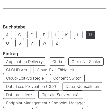
Buchstabe
A
C
D
E
I
K
L
M
O
S
V
W
Z
Eintrag
Application Delivery
Citrix
Citrix NetScaler
CLOUD Act
Cloud-Exit-Fähigkeit
Cloud-Exit-Strategie
Content Switch
Data Loss Prevention (DLP)
Daten-Jurisdiktion
Datenresidenz
Digitale Souveränität
Endpoint Management / Endpoint Manager